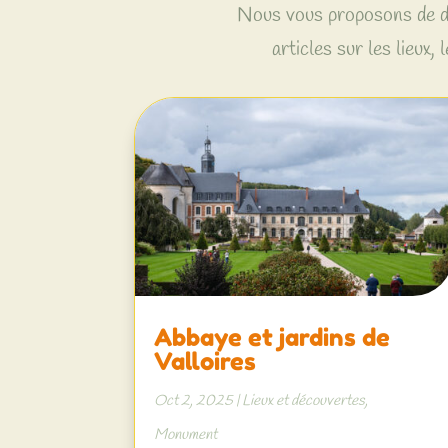
Nous vous proposons de dé
articles sur les lieux, l
Abbaye et jardins de
Valloires
Oct 2, 2025
|
Lieux et découvertes
,
Monument