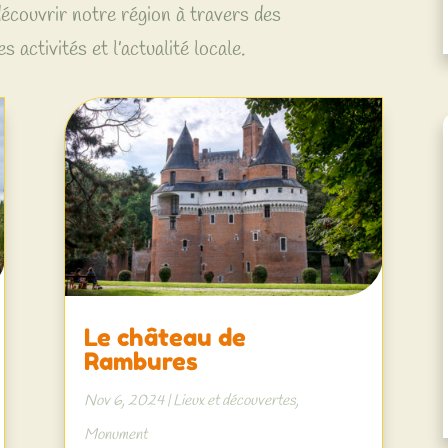
couvrir notre région à travers des
es activités et l’actualité locale.
Le château de
Rambures
Nov 6, 2024
|
Lieux et découvertes
,
Monument